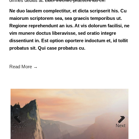
omnes debitis at.
Liber invenire praesent ius ex.
Ne duo laudem complectitur, et dicta scripserit his. Cu
maiorum scriptorem sea, sea graecis temporibus ut.
Regione reprehendunt an ius. At vis dolorum facilisi, ne
vim munere doctus liberavisse, sed oratio integre
dissentiunt in. Est option oportere indoctum et, id tollit
probatus sit. Qui case probatus cu.
Read More →
Previous
Next