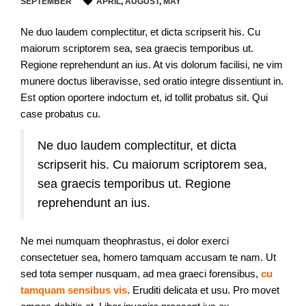
SEPTEMBER
APRIL
,
AUGUST
,
MAY
Ne duo laudem complectitur, et dicta scripserit his. Cu
maiorum scriptorem sea, sea graecis temporibus ut.
Regione reprehendunt an ius. At vis dolorum facilisi, ne vim
munere doctus liberavisse, sed oratio integre dissentiunt in.
Est option oportere indoctum et, id tollit probatus sit. Qui
case probatus cu.
Ne duo laudem complectitur, et dicta
scripserit his. Cu maiorum scriptorem sea,
sea graecis temporibus ut. Regione
reprehendunt an ius.
Ne mei numquam theophrastus, ei dolor exerci
consectetuer sea, homero tamquam accusam te nam. Ut
sed tota semper nusquam, ad mea graeci forensibus,
cu
tamquam sensibus vis
. Eruditi delicata et usu. Pro movet