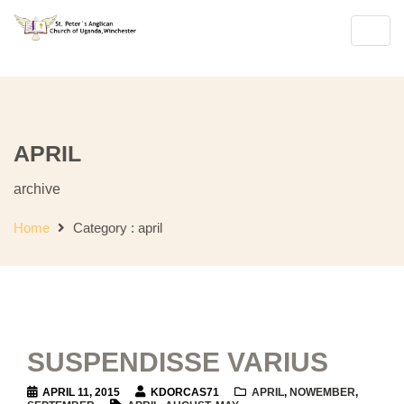
Join Us for Sunday Worship
English Ser
Toggl
navig
APRIL
archive
Home
Category :
april
SUSPENDISSE VARIUS
APRIL 11, 2015
KDORCAS71
APRIL
,
NOWEMBER
,